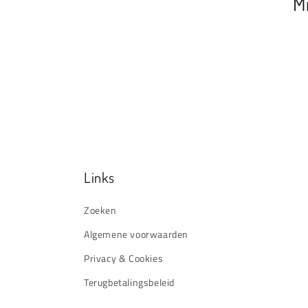
M
c
t
i
e
Links
:
Zoeken
Algemene voorwaarden
Privacy & Cookies
Terugbetalingsbeleid