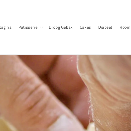
pagina
Patisserie
Droog Gebak
Cakes
Diabeet
Roomi