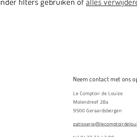
inder filters gebruiken of
alles verwijder
Neem contact met ons o
Le Comptoir de Louize
Molendreef 28a
9500 Geraardsbergen
patisserie@lecomptoirdelou