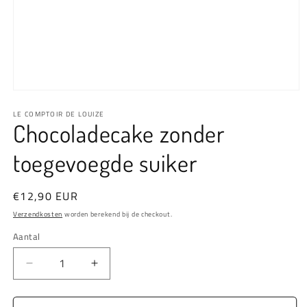
Media
1
LE COMPTOIR DE LOUIZE
openen
Chocoladecake zonder
in
modaal
toegevoegde suiker
Normale
€12,90 EUR
prijs
Verzendkosten
worden berekend bij de checkout.
Aantal
Aantal
Aantal
Aantal
verlagen
verhogen
voor
voor