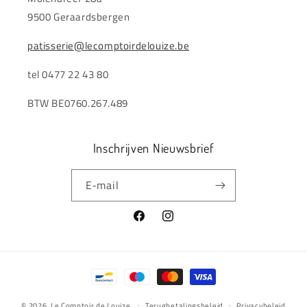
9500 Geraardsbergen
patisserie@lecomptoirdelouize.be
tel 0477 22 43 80
BTW BE0760.267.489
Inschrijven Nieuwsbrief
E‑mail
Facebook
Instagram
Betaalmethoden
© 2026,
Le Comptoir de Louize
Terugbetalingsbeleid
Privacybeleid