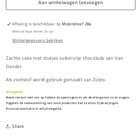
Aan winkelwagen toevoegen
Chocoladecake
Chocoladecake
zonder
zonder
toegevoegde
toegevoegde
suiker
suiker
Afhaling is beschikbaar bij
Molendreef 28a
Meestal klaar binnen 24 uur
Winkelgegevens bekijken
Zachte cake met stukjes suikervrije chocolade van Van
Dender.
Als zoetstof wordt gebruik gemaakt van
Zùsto.
Allergenen:
Neem contact met ons op tijdens de openingsuren om de allergenen na te vragen.
Opgelet: de samenstelling van onze producten kan te allen tijde wijzigen.
Kruiscontaminatie is altijd mogelijk.
Share